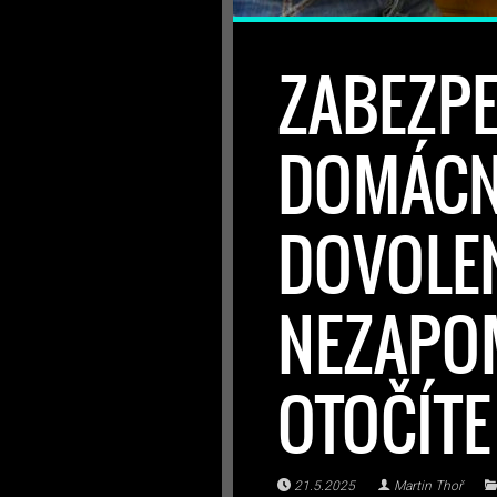
ZABEZPE
DOMÁCN
DOVOLEN
NEZAPO
OTOČÍTE
21.5.2025
Martin Thoř