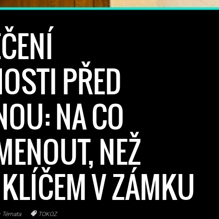
ČENÍ
OSTI PŘED
OU: NA CO
MENOUT, NEŽ
 KLÍČEM V ZÁMKU
Témata
TOKOZ