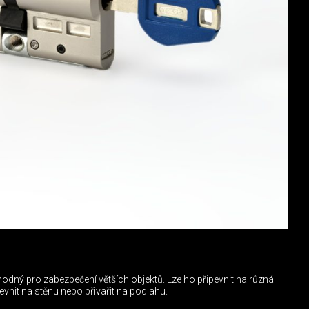
ný pro zabezpečení větších objektů. Lze ho připevnit na různá
evnit na stěnu nebo přivařit na podlahu.