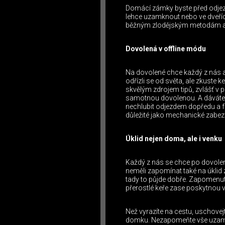
Domácí zámky byste před odjezd
lehce uzamknout nebo ve dveřích
běžným zlodějským metodám a v
Dovolená v offline módu
Na dovolené chce každý z nás a
odřízli se od světa, ale zkuste k
skvělým zdrojem tipů, zvlášť v 
samotnou dovolenou. A dáváte t
nechlubit odjezdem dopředu a fot
důležité jako mechanické zabe
Úklid nejen doma, ale i venku
Každý z nás se chce po dovolen
neměli zapomínat také na úklid 
tady to půjde dobře. Zapomenuté
přerostlé keře zase poskytnou ví
Než vyrazíte na cestu, uschove
domku. Nezapomeňte vše uzamkn