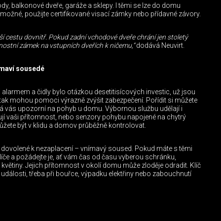
y, balkonové dveře, garáže a sklepy. I těmi se lze do domu
 možné, použijte certifikované visací zámky nebo přídavné závory.
šší cestu dovnitř. Pokud zadní vchodové dveře chrání jen stoletý
nostní zámek na vstupních dveřích k ničemu,“
dodává Neuvirt.
šímaví sousedé
larmem a čidly bylo otázkou desetitisícových investic, už jsou
tak mohou pomoci výrazně zvýšit zabezpečení. Pořídit si můžete
á vás upozorní na pohyb u domu. Výbornou službu udělají i
lují vaši přítomnost, nebo senzory pohybu napojené na chytrý
ůžete být v klidu a domov průběžně kontrolovat.
em dovolené k nezaplacení – vnímavý soused. Pokud máte s těmi
klíče a požádejte je, ať vám čas od času vyberou schránku,
í květiny. Jejich přítomnost v okolí domu může zloděje odradit. Klíč
události, třeba při bouřce, výpadku elektřiny nebo zabouchnutí