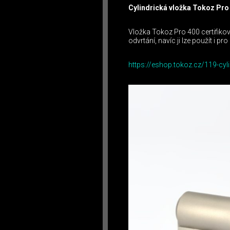
Cylindrická vložka Tokoz Pro
Vložka Tokoz Pro 400 certifikov
odvrtání, navíc ji lze použít i pro
https://eshop.tokoz.cz/119-cyl