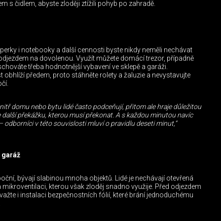
m s čidlem, abyste zloději ztížili pohyb po zahradě.
perky i notebooky a další cennosti byste nikdy neměli nechávat
d odjezdem na dovolenou. Využít můžete domácí trezor, případně
chováte třeba hodnotnější vybavení ve sklepě a garáži.
t obhlíží předem, proto stáhněte rolety a žaluzie a nevystavujte
čí.
itř domu nebo bytu lidé často podceňují, přitom ale hraje důležitou
ěje další překážku, kterou musí překonat. A s každou minutou navíc
 odborníci v této souvislosti mluví o pravidlu deseti minut,“
 garáž
oční, bývají slabinou mnoha objektů. Lidé je nechávají otevřená
a mikroventilaci, kterou však zloděj snadno využije. Před odjezdem
važte i instalaci bezpečnostních fólií, které brání jednoduchému
.