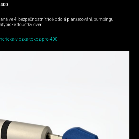
 400
aná ve 4. bezpečnostní třídě odolá planžetování, bumpingu i
 atypické tloušťky dveří.
indricka-vlozka-tokoz-pro-400