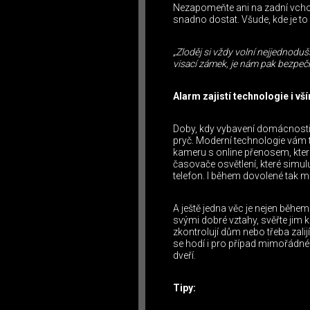
Nezapomeňte ani na zadní vchod
snadno dostat. Všude, kde je to
„Zloděj si vždy volní nejjednodu
visací zámek, je nám pak bezpeč
Alarm zajistí technologie i v
Doby, kdy vybavení domácnosti a
pryč. Moderní technologie vám 
kameru s online přenosem, kter
časovače osvětlení, které simu
telefon. I během dovolené tak m
A ještě jedna věc je nejen běh
svými dobré vztahy, svěřte jim 
zkontrolují dům nebo třeba zalij
se hodí i pro případ mimořádné 
dveří.
Tipy: