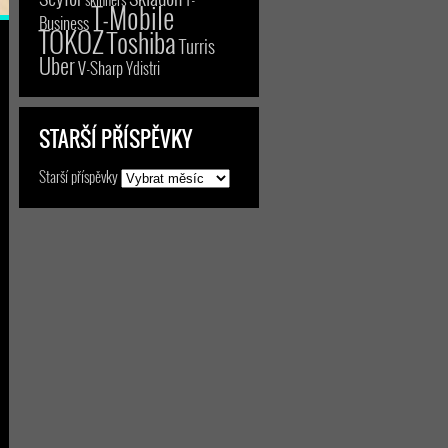
T-Mobile
Business
TOKOZ
Toshiba
Turris
Uber
V-Sharp
Ydistri
STARŠÍ PŘÍSPĚVKY
Starší příspěvky