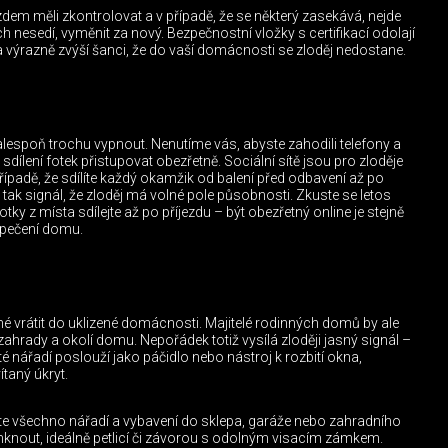
em měli zkontrolovat a v případě, že se některý zasekává, nejde
 nesedí, vyměnit za nový. Bezpečnostní vložky s certifikací odolají
ýrazně zvýší šanci, že do vaší domácnosti se zloděj nedostane.
lespoň trochu vypnout. Nenutíme vás, abyste zahodili telefony a
e sdílení fotek přistupovat obezřetně. Sociální sítě jsou pro zloděje
případě, že sdílíte každý okamžik od balení před odbavení až po
ak signál, že zloděj má volné pole působnosti. Zkuste se letos
ky z místa sdílejte až po příjezdu – být obezřetný online je stejně
zpečení domu.
é vrátit do uklizené domácnosti. Majitelé rodinných domů by ale
zahrady a okolí domu. Nepořádek totiž vysílá zloději jasný signál –
 nářadí poslouží jako páčidlo nebo nástroj k rozbití okna,
taný úkryt.
jte všechno nářadí a vybavení do sklepa, garáže nebo zahradního
out, ideálně petlicí či závorou s odolným visacím zámkem.