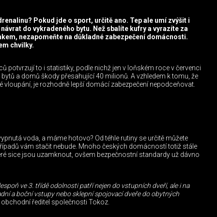
enalinu? Pokud jde o sport, určitě ano. Tep ale umí zvýšit i
návrat do vykradeného bytu. Než sbalíte kufry a vyrazíte za
nkem, nezapomeňte na důkladné zabezpečení domácnosti.
em chvilky.
ců potvrzují to i statistiky, podle nichž jen v loňském roce v červenci
 bytů a domů škody přesahující 40 milionů. A vzhledem k tomu, že
áté vloupání, je rozhodně lepší domácí zabezpečení nepodceňovat.
ypnutá voda, a máme hotovo? Od téhle rutiny se určitě můžete
 případů vám stačit nebude. Mnoho českých domácností totiž stále
teré sice jsou uzamknout, ovšem bezpečnostní standardy už dávno
spoň ve 3. třídě odolnosti patří nejen do vstupních dveří, ale i na
zadní a boční vstupy nebo sklepní spojovací dveře do obytných
 obchodní ředitel společnosti Tokoz.