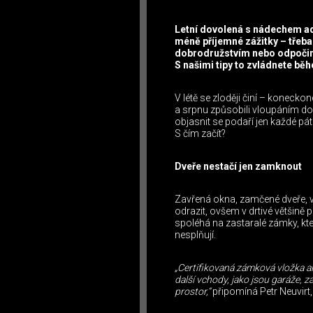
Letní dovolená s nádechem adr
méně příjemné zážitky – třeba 
dobrodružstvím nebo odpoči
S našimi tipy to zvládnete běh
V létě se zloději činí – koneckon
a srpnu způsobili vloupáním do
objasnit se podaří jen každé p
S čím začít?
Dveře nestačí jen zamknout
Zavřená okna, zamčené dveře, v
odrazit, ovšem v drtivé většině
spoléhá na zastaralé zámky, k
nesplňují.
„Certifikovaná zámková vložka ale
další vchody, jako jsou garáže, 
prostor,“
připomíná Petr Neuvirt,