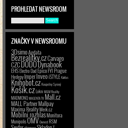
PROHLEDAT NEWSROOM
ZNAČKY V NEWSROOMU
3Dsimo
Agdata
Bezrealitky.cz
Carvago
DODO
Dynabook
CZC
EHS
Epico
FYI Prague
Electro Dad
Inveo
Imper
iSTYLE
Hedepy
Kaktus
Knihobot.cz
Koupelny Syrový
Košík.cz
Lokni
M&M Reality
Mall.cz
MADMONQ
MAGENTA TV
MALL Partner
Mallpay
Maxima Reality
Merk.cz
Mobilní rozhlas
Monitora
OMV
RSM
Munipolis
Ownest
Seyfor
Skladon
T-
skinners