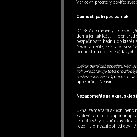
Venkovní prostory osviťte světle
Cennosti patří pod zámek
Důležité dokumenty, hotovost, š
doma jen tak ležet – nejen pře
bezpečnostní bednu, do které us
Nezapomeňte, že zloději si kořis
cennosti na dohled zvědavých o
„Sekundární zabezpečení věcí uvn
roli. Představuje totiž pro zlod
roste šance, že svůj pokus vzdá –
upozorňuje Neuvirt.
Nezapomeňte na okna, sklep i
Okna, zejména ta sklepní nebo b
kvůli větrání nebo zapomínají n
je proto vždy pevně uzavřete a z
rozbití a omezují pohled dovnitř