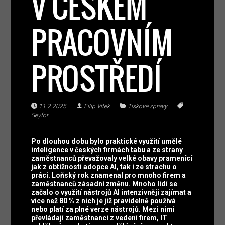
V ČESKÉM
PRACOVNÍM
PROSTŘEDÍ
11.2.2025
Filip Vítek
Tiskové zprávy
Seyfor
Po dlouhou dobu bylo praktické využití umělé
inteligence v českých firmách tabu a ze strany
zaměstnanců převažovaly velké obavy pramenící
jak z obtížnosti adopce AI, tak i ze strachu o
práci. Loňský rok znamenal pro mnoho firem a
zaměstnanců zásadní změnu. Mnoho lidí se
začalo o využití nástrojů AI intenzivněji zajímat a
více než 80 % z nich je již pravidelně používá
nebo platí za plné verze nástrojů. Mezi nimi
převládají zaměstnanci z vedení firem, IT