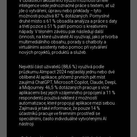
V oblastech aktuálního využití možností umělé
inteligence vede jednoznačně práce s textem, ať už
jde o vytváření, úpravu nebo překlady –⁠⁠⁠⁠⁠⁠ tyto
možnosti používá 87 % dotázaných. Pomyslné
druhé místo s 61 % obsadila analýza a práce s daty
a třetí pozice s 51 % patří pomoci s kreativními
nápady. V těsném závěsu pak následují další
činnosti, na které uživatelé AI využívají, jako je tvorba
multimediálního obsahu, porady s chatboty a
virtuálními asistenty nebo pomoc při vytváření
nových projektů, produktů a služeb.
Největší část uživatelů (88,6 %) využívá podle
průzkumu AImpact 2024 nejčastěji jednu nebo dvě
oblíbené AI aplikace, přičemž prvních pět míst
zaujímá ChatGPT, Microsoft Copilot, Claude, DeepL
a Midjourney. 46,5 % dotázaných pracuje s více
aplikacemi bez jejich vzájemného propojení a 11 %
respondentů používá některé z možností
automatizace, které propojují aplikace mezi sebou.
Zajímavá je také informace, že pouze 14 %
účastníků pracuje ve firemním prostředí se
speciálními, často individuálně vytvořenými AI
nástroji.