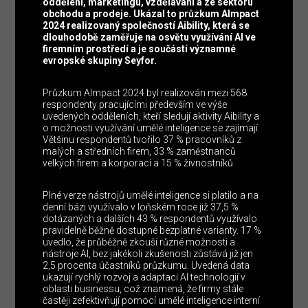
oddělení, marketingu, vzdělávání a ze sektoru
obchodu a prodeje. Ukázal to průzkum AImpact
2024 realizovaný společností Aibility, která se
dlouhodobě zaměřuje na osvětu využívání AI ve
firemním prostředí a je součástí významné
evropské skupiny Seyfor.
Průzkum AImpact 2024 byl realizován mezi 568
respondenty pracujícími především ve výše
uvedených odděleních, kteří sledují aktivity Aibility a
o možnosti využívání umělé inteligence se zajímají.
Většinu respondentů tvořilo 37 % pracovníků z
malých a středních firem, 33 % zaměstnanců
velkých firem a korporací a 15 % živnostníků.
Plné verze nástrojů umělé inteligence si platilo a na
denní bázi využívalo v loňském roce již 37,5 %
dotázaných a dalších 43 % respondentů využívalo
pravidelně běžně dostupné bezplatné varianty. 17 %
uvedlo, že průběžně zkouší různé možnosti a
nástroje AI, bez jakékoli zkušenosti zůstává již jen
2,5 procenta účastníků průzkumu. Uvedená data
ukazují rychlý rozvoj a adaptaci AI technologií v
oblasti businessu, což znamená, že firmy stále
častěji zefektivňují pomocí umělé inteligence interní