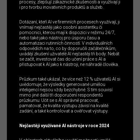
procesy, zlepšují zákaznické zkušenosti a využívají ji
i pro tvorbu inovativních produktů a služeb.
Dotázaní, kteří AI ve firemních procesech využívají, ji
vnímají nejčastěji jako osobní asistentku či
pomocnici, kterou mají k dispozici v režimu 24/7,
nebo také jako nástroj pro úsporu času a
automatizaci rutinních činností. V individuálních
odpovědích na to, co by doporučili začátečníkům,
uvádějí zkušení uživatelé AI nejčastěji tři body: Nebát
se začít, investovat čas do učení práce s AI a
přistupovat k AI jako k nástroji, ne náhradě člověka.
Průzkum také ukázal, že více než 12 % uživatelů AI si
uvědomuje, že výsledky generované umělou
inteligencí nejsou vždy bezchybné. S tím souvisí
mimo jiné další tři doporučení respondentů
průzkumu: Učit se s AI správně pracovat,
pamatovat, že kvalita výstupu závisí na kvalitě
zadání, a také kontrolovat a ověřovat výstupy.
Nejčastěji využívané AI nástroje v roce 2024