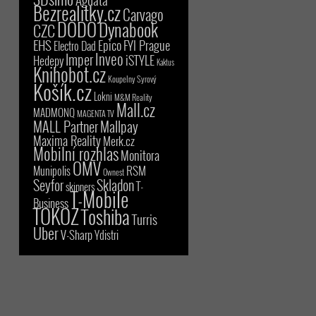
Bezrealitky.cz
Carvago
DODO
Dynabook
CZC
EHS
Epico
FYI Prague
Electro Dad
Inveo
Imper
iSTYLE
Hedepy
Kaktus
Knihobot.cz
Koupelny Syrový
Košík.cz
Lokni
M&M Reality
Mall.cz
MADMONQ
MAGENTA TV
MALL Partner
Mallpay
Maxima Reality
Merk.cz
Mobilní rozhlas
Monitora
OMV
RSM
Munipolis
Ownest
Seyfor
Skladon
T-
skinners
T-Mobile
Business
TOKOZ
Toshiba
Turris
Uber
V-Sharp
Ydistri