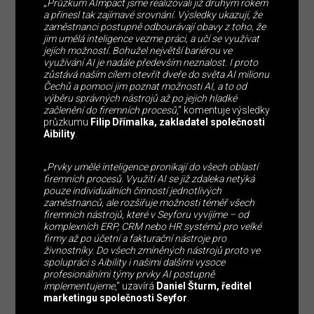
„
Průzkum AImpact jsme realizovali již druhým rokem
a přinesl tak zajímavé srovnání. Výsledky ukazují, že
zaměstnanci postupně odbourávají obavy z toho, že
jim umělá inteligence vezme práci, a učí se využívat
jejích možností. Bohužel největší bariérou ve
využívání AI je nadále především neznalost. I proto
zůstává naším cílem otevřít dveře do světa AI milionu
Čechů a pomoci jim poznat možnosti AI, a to od
výběru správných nástrojů až po jejich hladké
začlenění do firemních procesů
,“ komentuje výsledky
průzkumu
Filip Dřímalka, zakladatel společnosti
Aibility
.
„
Prvky umělé inteligence pronikají do všech oblastí
firemních procesů. Využití AI se již zdaleka netýká
pouze individuálních činností jednotlivých
zaměstnanců, ale rozšiřuje možnosti téměř všech
firemních nástrojů, které v Seyforu vyvíjíme – od
komplexních ERP, CRM nebo HR systémů pro velké
firmy až po účetní a fakturační nástroje pro
živnostníky. Do všech zmíněných nástrojů proto ve
spolupráci s Aibility i našimi dalšími vysoce
profesionálními týmy prvky AI postupně
implementujeme
,“ uzavírá
Daniel Šturm, ředitel
marketingu společnosti Seyfor
.