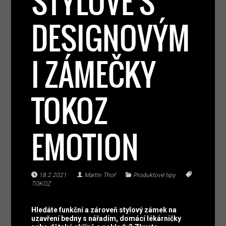
STYLOVĚ S
DESIGNOVÝM
I ZÁMEČKY
TOKOZ
EMOTION
18.2.2021
Martin Thoř
Produktové tipy
TOKOZ
Hledáte funkční a zároveň stylový zámek na
uzavření bedny s nářadím, domácí lékárničky