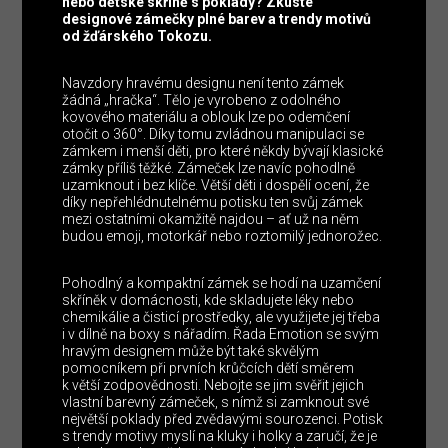
nebo dětské skříně s poklady? Zkuste
designové zámečky plné barev a trendy motivů
od žďárského Tokozu.
Navzdory hravému designu není tento zámek
žádná „hračka“. Tělo je vyrobeno z odolného
kovového materiálu a oblouk lze po odemčení
otočit o 360°. Díky tomu zvládnou manipulaci se
zámkem i menší děti, pro které někdy bývají klasické
zámky příliš těžké. Zámeček lze navíc pohodlně
uzamknout i bez klíče. Větší děti i dospělí ocení, že
díky nepřehlédnutelnému potisku ten svůj zámek
mezi ostatními okamžitě najdou – ať už na něm
budou emoji, motorkář nebo roztomilý jednorožec.
Pohodlný a kompaktní zámek se hodí na uzamčení
skříněk v domácnosti, kde skladujete léky nebo
chemikálie a čisticí prostředky, ale využijete jej třeba
i v dílně na boxy s nářadím. Řada Emotion se svým
hravým designem může být také skvělým
pomocníkem při prvních krůčcích dětí směrem
k větší zodpovědnosti. Nebojte se jim svěřit jejich
vlastní barevný zámeček, s nímž si zamknout své
největší poklady před zvědavými sourozenci. Potisk
s trendy motivy myslí na kluky i holky a zaručí, že je