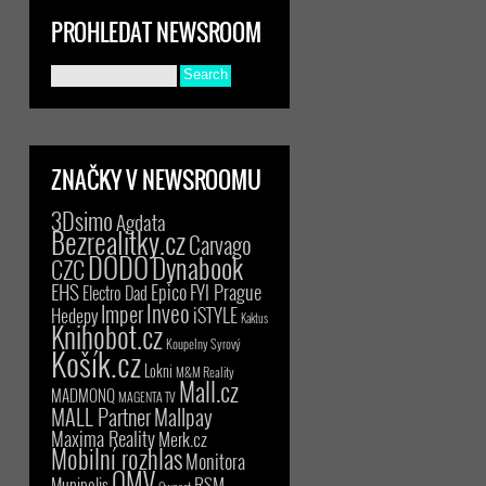
PROHLEDAT NEWSROOM
ZNAČKY V NEWSROOMU
3Dsimo
Agdata
Bezrealitky.cz
Carvago
DODO
Dynabook
CZC
EHS
Epico
FYI Prague
Electro Dad
Inveo
Imper
iSTYLE
Hedepy
Kaktus
Knihobot.cz
Koupelny Syrový
Košík.cz
Lokni
M&M Reality
Mall.cz
MADMONQ
MAGENTA TV
MALL Partner
Mallpay
Maxima Reality
Merk.cz
Mobilní rozhlas
Monitora
OMV
RSM
Munipolis