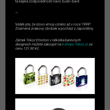
ta kapka zodpovědnosti navíc bude i bavit.
—
Věděli jste, že slovo emoji vzniklo až v roce 1999?
Znamená znakový obrázek a pochází z Japonštiny.
Zámek Tokoz Emotion v několika barevných
designech můžete zakoupit na
e-shopu Tokoz.cz
za
cenu 131,90 Kč.