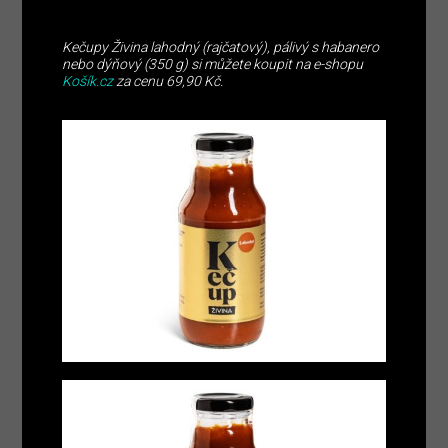
Kečupy Živina lahodný (rajčatový), pálivý s habanero
nebo dýňový (350 g) si můžete koupit na e-shopu
Košík.cz
za cenu 69,90 Kč.