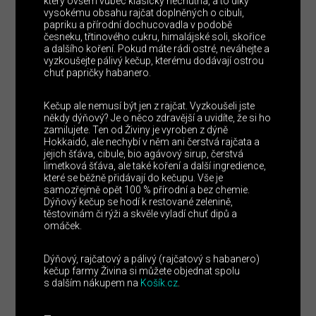
který ovšem vůbec klasicky nechutná, a to díky
vysokému obsahu rajčat doplněných o cibuli,
papriku a přírodní dochucovadla v podobě
česneku, třtinového cukru, himalájské soli, skořice
a dalšího koření. Pokud máte rádi ostré, neváhejte a
vyzkoušejte pálivý kečup, kterému dodávají ostrou
chuť papričky habanero.
Kečup ale nemusí být jen z rajčat. Vyzkoušeli jste
někdy dýňový? Je o něco zdravější a uvidíte, že si ho
zamilujete. Ten od Živiny je vyroben z dýně
Hokkaidó, ale nechybí v něm ani čerstvá rajčata a
jejich šťáva, cibule, bio agávový sirup, čerstvá
limetková šťáva, ale také koření a další ingredience,
které se běžně přidávají do kečupu. Vše je
samozřejmě opět 100 % přírodní a bez chemie.
Dýňový kečup se hodí k restované zelenině,
těstovinám či rýži a skvěle vyladí chuť dipů a
omáček.
Dýňový, rajčatový a pálivý (rajčatový s habanero)
kečup farmy Živina si můžete objednat spolu
s dalším nákupem na
Košík.cz
.
—