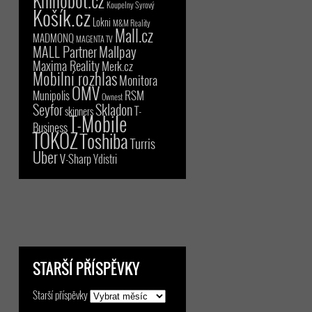
Knihobot.cz
Koupelny Syrový
Košík.cz
Lokni
M&M Reality
Mall.cz
MADMONQ
MAGENTA TV
MALL Partner
Mallpay
Maxima Reality
Merk.cz
Mobilní rozhlas
Monitora
OMV
RSM
Munipolis
Ownest
Seyfor
Skladon
T-
skinners
T-Mobile
Business
TOKOZ
Toshiba
Turris
Uber
V-Sharp
Ydistri
STARŠÍ PŘÍSPĚVKY
Starší příspěvky