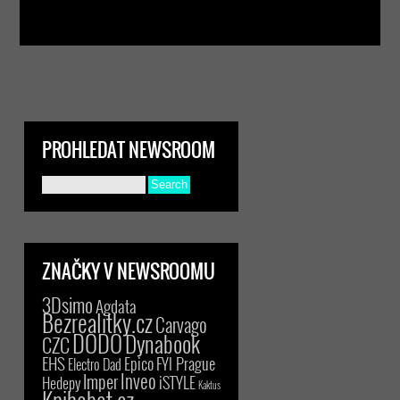
PROHLEDAT NEWSROOM
ZNAČKY V NEWSROOMU
3Dsimo
Agdata
Bezrealitky.cz
Carvago
DODO
Dynabook
CZC
EHS
Epico
FYI Prague
Electro Dad
Inveo
Imper
iSTYLE
Hedepy
Kaktus