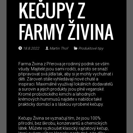
KEČUPY Z
FARMY ŽIVINA
18.8.2022
Martin Thoř
Produktové tipy
Farma Živina z Přerova je rodinný podnik se vším
všudy. Majitelé jsou sami rodiči, a proto se snaží
připravovat svá jídla tak, aby si je mohly vychutnat i
děti. Zároveň stále vyhledávají nové chutě a
inspiraci. Maximálně využívají lokálních dodavatelů
a surovin a jejich produkty jsou plně veganské.
Kromě probiotického kimchi a lahodných
krémových hummusů najdete v nabídce také
prakticky domácí a s láskou vyrobené kečupy.
Kečupy Živina se vyznačují tím, že jsou 100%
přírodní, bez škrobu, konzervantů a chemických
látek. Můžete vyzkoušet klasický rajčatový kečup,