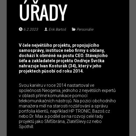
ÚŘADY
6.2.2023
Erik Bartoš
Personálie
V čele největšího projektu, propojujícího
samosprávy, instituce nebo firmy s občany,
dochází k obměně na postu CEO. Stávajícího
šéfa a zakladatele projektu Ondřeje Švrčka
nahrazuje Ivan Kosturák (34), který v jeho
projektech působí od roku 2014.
Svou kariéru v roce 2014 nastartoval ve
společnosti Neogenia, jednoho z největších expertů
v oblasti přímé komunikace pomocí
telekomunikačních nástrojů. Na pozici obchodního
manažera měl na starosti rozšiřování a správu
portfolia klientů, například HP TRONIC, Bazoš.cz
nebo Dr. Max a podílel se na rozvoji celé řady
projektů jako SMSbrána, ZlatéSlevy.cz nebo
Spothill.