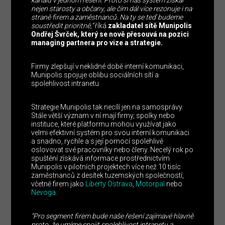
nejen starosty a občany, ale čím dál více rezonuje i na
straně firem a zaměstnanců. Na ty se teď budeme
soustředit prioritně,”
říká
zakladatel sítě Munipolis
Ondřej Švrček, který se nově přesouvá na pozici
managing partnera pro vize a strategie.
Firmy zlepšují v neklidné době interní komunikaci,
Munipolis spojuje oblibu sociálních sítí a
spolehlivost intranetu
Strategie Munipolis tak necílí jen na samosprávy.
Stále větší význam v ní mají firmy, spolky nebo
instituce, které platformu mohou využívat jako
velmi efektivní systém pro svou interní komunikaci
a snadno, rychle a s její pomocí spolehlivě
oslovovat své pracovníky nebo členy. Necelý rok po
spuštění získává informace prostřednictvím
Munipolis v pilotních projektech více než 10 tisíc
zaměstnanců z desítek tuzemských společností,
včetně firem jako
Liberty Ostrava
,
Motorpal
nebo
Nevoga
.
“Pro segment firem bude naše řešení zajímavé hlavně
proto, že umíme spojit spolehlivost intranetu a