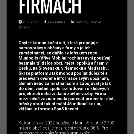
FIRMÁCH
6.2.2023
Erik Bartoš
Témata
,
Tiskové
zprávy
Chytré komunikační síti, která propojuje
samosprávy s občany a firmy s jejich
zaměstnanci, se dařilo i v loňském roce.
Munipolis (dříve Mobilní rozhlas) nyní používají
bezmála tři tisíce obcí, měst, spolků a firem v
Česku, na Slovensku, v Německu a Maďarsku.
Skrze platformu tak mohou posílat důležité a
především ověřené informace svým občanům,
členům nebo zaměstnancům a zapojovat je tak
do dění, včetně spolurozhodování o klíčových
projektech nebo získání zpětné vazby. Firma
meziročně zaznamenala padesátiprocentní růst,
loňský obrat tak přesáhl 45 milionů korun,
většina je formou SaaS licencí.
Ke konci roku 2022 používalo Munipolis přes 2 700
měst a obcí, což je meziroční nárůst o 36 %. Pro
samosprávy je platforma komplexním