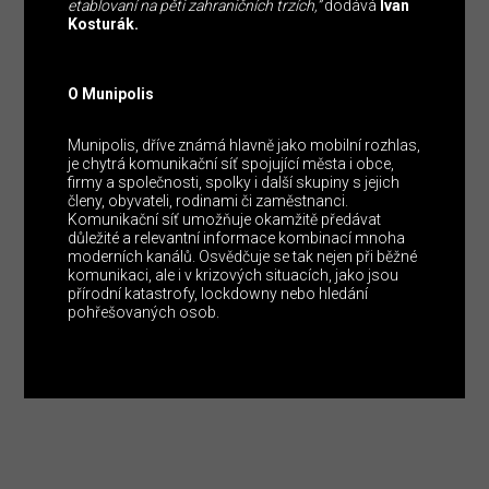
etablovaní na pěti zahraničních trzích,”
dodává
Ivan
Kosturák.
O Munipolis
Munipolis, dříve známá hlavně jako mobilní rozhlas,
je chytrá komunikační síť spojující města i obce,
firmy a společnosti, spolky i další skupiny s jejich
členy, obyvateli, rodinami či zaměstnanci.
Komunikační síť umožňuje okamžitě předávat
důležité a relevantní informace kombinací mnoha
moderních kanálů. Osvědčuje se tak nejen při běžné
komunikaci, ale i v krizových situacích, jako jsou
přírodní katastrofy, lockdowny nebo hledání
pohřešovaných osob.