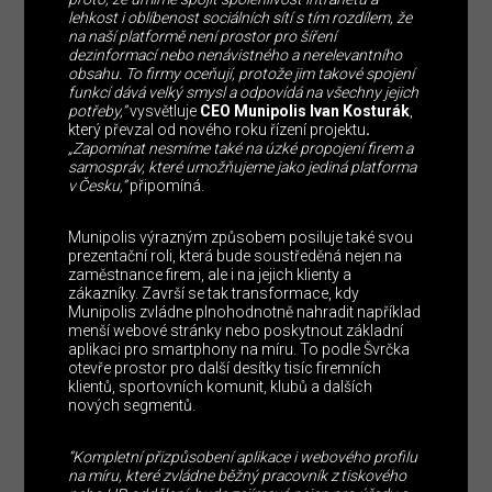
lehkost i oblíbenost sociálních sítí s tím rozdílem, že
na naší platformě není prostor pro šíření
dezinformací nebo nenávistného a nerelevantního
obsahu. To firmy oceňují, protože jim takové spojení
funkcí dává velký smysl a odpovídá na všechny jejich
potřeby,”
vysvětluje
CEO Munipolis Ivan Kosturák
,
který převzal od nového roku řízení projektu
.
„Zapomínat nesmíme také na úzké propojení firem a
samospráv, které umožňujeme jako jediná platforma
v Česku,“
připomíná.
Munipolis výrazným způsobem posiluje také svou
prezentační roli, která bude soustředěná nejen na
zaměstnance firem, ale i na jejich klienty a
zákazníky. Završí se tak transformace, kdy
Munipolis zvládne plnohodnotně nahradit například
menší webové stránky nebo poskytnout základní
aplikaci pro smartphony na míru. To podle Švrčka
otevře prostor pro další desítky tisíc firemních
klientů, sportovních komunit, klubů a dalších
nových segmentů.
“Kompletní přizpůsobení aplikace i webového profilu
na míru, které zvládne běžný pracovník z tiskového