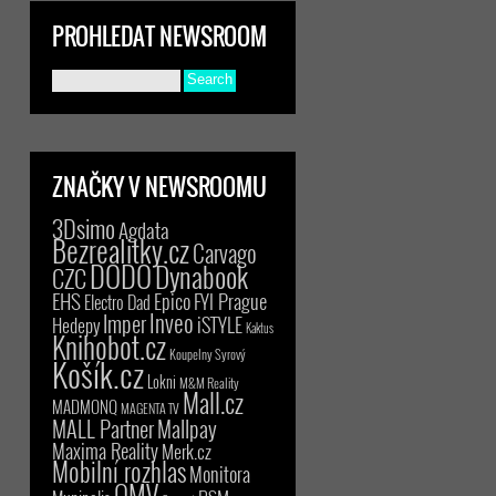
PROHLEDAT NEWSROOM
ZNAČKY V NEWSROOMU
3Dsimo
Agdata
Bezrealitky.cz
Carvago
DODO
Dynabook
CZC
EHS
Epico
FYI Prague
Electro Dad
Inveo
Imper
iSTYLE
Hedepy
Kaktus
Knihobot.cz
Koupelny Syrový
Košík.cz
Lokni
M&M Reality
Mall.cz
MADMONQ
MAGENTA TV
MALL Partner
Mallpay
Maxima Reality
Merk.cz
Mobilní rozhlas
Monitora
OMV