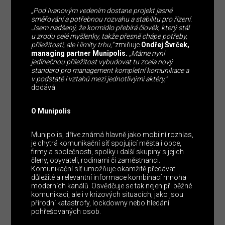
„Pod Ivanovým vedením dostane projekt jasné
směřování a potřebnou rozvahu a stabilitu pro řízení.
Jsem nadšený, že kormidlo přebírá člověk, který stál
u zrodu celé myšlenky, takže přesně chápe potřeby,
příležitosti, ale i limity trhu,“
zmiňuje
Ondřej Švrček,
managing partner Munipolis.
„Máme nyní
jedinečnou příležitost vybudovat tu zcela nový
standard pro management kompletní komunikace a
v podstatě i vztahů mezi jednotlivými aktéry,”
dodává.
O Munipolis
Munipolis, dříve známá hlavně jako mobilní rozhlas,
je chytrá komunikační síť spojující města i obce,
firmy a společnosti, spolky i další skupiny s jejich
členy, obyvateli, rodinami či zaměstnanci.
Komunikační síť umožňuje okamžitě předávat
důležité a relevantní informace kombinací mnoha
moderních kanálů. Osvědčuje se tak nejen při běžné
komunikaci, ale i v krizových situacích, jako jsou
přírodní katastrofy, lockdowny nebo hledání
pohřešovaných osob.