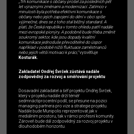
„Trh komunikace s občany prošel za posledních pět
let výraznými změnami a modernizací. Zatímco v
minulosti byla potřeba efektivní komunikace s
občany nebo jejich zapojení do dění v obci spíše
výjimečné, dnes se z toho stal běžný standard. A
platí, že Česká republika v tomto ohledu patří nadále
mezi evropské pionýry. A podobně bude třeba změnit
soukromý sektor, kde jsou dopady kvalitní
komunikace jednoduše převoditelné do úspor
například v podobě nižší fluktuace zaměstnanců
nebo jejich větší motivaci k práci,“
vysvětluje
Kosturák.
Zakladatel Ondřej Švrček zůstává nadále
zodpovědný za rozvoj a směřování projektu
Dosavadní zakladatel a šéf projektu Ondřej Švrček,
který v projektu nadále drží téměř
sedmnáctiprocentní podíl, se přesune na pozici
managing partnera pro vize a strategie projektu.
Nadále bude Munipolis reprezentovat jak v
mediálním prostoru, tak v rámci profesní komunity.
Zároveň bude dál zodpovědný za rozvoj projektu v
dlouhodobém horizontu.