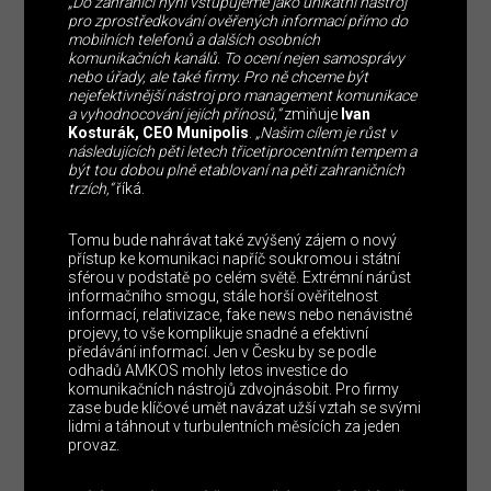
„Do zahraničí nyní vstupujeme jako unikátní nástroj
pro zprostředkování ověřených informací přímo do
mobilních telefonů a dalších osobních
komunikačních kanálů. To ocení nejen samosprávy
nebo úřady, ale také firmy. Pro ně chceme být
nejefektivnější nástroj pro management komunikace
a vyhodnocování jejích přínosů,“
zmiňuje
Ivan
Kosturák, CEO Munipolis
.
„Našim cílem je růst v
následujících pěti letech třicetiprocentním tempem a
být tou dobou plně etablovaní na pěti zahraničních
trzích,“
říká.
Tomu bude nahrávat také zvýšený zájem o nový
přístup ke komunikaci napříč soukromou i státní
sférou v podstatě po celém světě. Extrémní nárůst
informačního smogu, stále horší ověřitelnost
informací, relativizace, fake news nebo nenávistné
projevy, to vše komplikuje snadné a efektivní
předávání informací. Jen v Česku by se podle
odhadů AMKOS mohly letos investice do
komunikačních nástrojů zdvojnásobit. Pro firmy
zase bude klíčové umět navázat užší vztah se svými
lidmi a táhnout v turbulentních měsících za jeden
provaz.