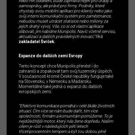
nebo HR oddělení, bude zajímavá nejen pro úřady a
samosprávy, ale právě pro firmy. Podniky, které
chystaly svou mobilní aplikaci pro klienty nebo jako
svůj interní komunikační systém pro zaměstnance,
nebudou muset utrácet statisíce nebo miliony za
jejich drahý vývoj. Vše, co si od vlastní aplikace
slibovali, jim nabídne Munipolis. Navíc včetně servisu,
aktualizací a dalších pravidelných inovací,”
říká
zakladatel Švrček.
Expanze do dalších zemí Evropy
Tento koncept chce Munipolis přenést i do
zahraničí a zopakovat tam svůj tuzemský úspěch.
V současnosti kromě České republiky funguje také
na Slovensku, v Německu a Maďarsku.
Momentálně také jedná o expanzi do dalších
evropských zemí.
“Efektivní komunikace pomáhá v celé škále životních
situací. Čím více se nám bude dařit, tím více
společnosti, firmám a komunitám pomůžeme. To je
nejdůležitější motor, který nás žene dopředu. Našim
cílem je růst v následujících pěti letech
třicetiprocentním tempem a být tou dobou plně