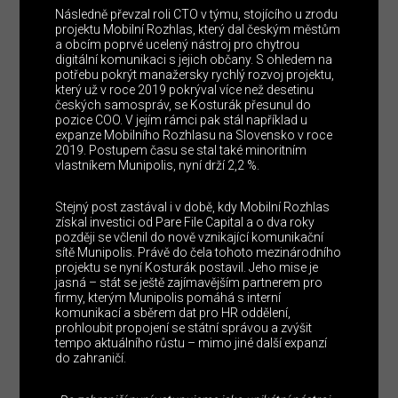
Následně převzal roli CTO v týmu, stojícího u zrodu
projektu Mobilní Rozhlas, který dal českým městům
a obcím poprvé ucelený nástroj pro chytrou
digitální komunikaci s jejich občany. S ohledem na
potřebu pokrýt manažersky rychlý rozvoj projektu,
který už v roce 2019 pokrýval více než desetinu
českých samospráv, se Kosturák přesunul do
pozice COO. V jejím rámci pak stál například u
expanze Mobilního Rozhlasu na Slovensko v roce
2019. Postupem času se stal také minoritním
vlastníkem Munipolis, nyní drží 2,2 %.
Stejný post zastával i v době, kdy Mobilní Rozhlas
získal investici od Pare File Capital a o dva roky
později se včlenil do nově vznikající komunikační
sítě Munipolis. Právě do čela tohoto mezinárodního
projektu se nyní Kosturák postavil. Jeho mise je
jasná – stát se ještě zajímavějším partnerem pro
firmy, kterým Munipolis pomáhá s interní
komunikací a sběrem dat pro HR oddělení,
prohloubit propojení se státní správou a zvýšit
tempo aktuálního růstu – mimo jiné další expanzí
do zahraničí.