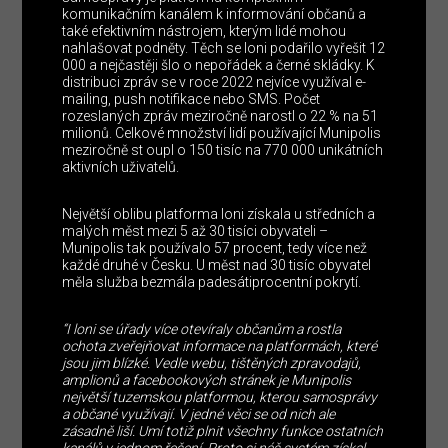
komunikačním kanálem k informování občanů a
také efektivním nástrojem, kterým lidé mohou
nahlašovat podněty. Těch se loni podařilo vyřešit 12
000 a nejčastěji šlo o nepořádek a černé skládky. K
distribuci zpráv se v roce 2022 nejvíce využíval e-
mailing, push notifikace nebo SMS. Počet
rozeslaných zpráv meziročně narostl o 22 % na 51
milionů. Celkové množství lidí používající Munipolis
meziročně st oupl o 150 tisíc na 770 000 unikátních
aktivních uživatelů.
Největší oblibu platforma loni získala u středních a
malých měst mezi 5 až 30 tisíci obyvateli –
Munipolis tak používalo 57 procent, tedy více než
každé druhé v Česku. U měst nad 30 tisíc obyvatel
měla služba bezmála padesátiprocentní pokrytí.
“I loni se úřady více otevíraly občanům a rostla
ochota zveřejňovat informace na platformách, které
jsou jim blízké. Vedle webu, tištěných zpravodajů,
amplionů a facebookových stránek je Munipolis
největší tuzemskou platformou, kterou samosprávy
a občané využívají. V jedné věci se od nich ale
zásadně liší. Umí totiž plnit všechny funkce ostatních
kanálů v jednom řešení. Proto si náš systém získal