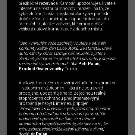
předběžné rezervace. Kampaň upozorňuje uživatele
internetu na rostoucí množství hrozeb i na to, že
kyberzločinci hledají nejslabší články a v poslední
době se často zaměřují na napadení domácích i
firemních routerů – zařízení, kterými prochází
veškerá datová komunikace z daného místa.
“
Jen v minulém roce zachytily routery v síti naší
komunity každý den tisíce útoků. Ze statistik, které
automaticky shromažďuje náš unikátní systém
Sentinel, je zřejmé, že počet útoků na routery obecně
meziročně výrazně stoupá
”, říká
Petr Palán,
Product Owner značky Turris
.
Aprílový Turris Zero se svými virtuálním rozhraními
– vstupním a výstupním – která nejsou uvnitř
propojena, upozorňuje na to, že jedinou reálně
stoprocentní ochranou před internetovými
hrozbami je nebýt k internetu připojen.
“
Představením firewallu zajišťujícího stoprocentní
ochranu i před budoucími hrozbami jsme chtěli
nadneseně upozornit na fakt, že možnost
absolutního bezpečí neexistuje, ale také na to, že
míru zabezpečení může každý uživatel ovlivnit
,”
doplňuje
Palán
.