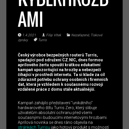
AMI
1.4.2021
Filip Vítek
Nezařazené
,
Tiskové
zprávy
Turris
Český výrobce bezpečných routerů Turris,
spadající pod sdružení CZ.NIC, dnes formou
aprílového žertu spouští krátkou edukativní
kampaň upozorňující na hrozby a nebezpečí
číhající v prostředí internetu. Ta si klade za cíl
zdůraznit potřebu ochrany osobních i firemních
dat, která je vzhledem k současnému rozvoji
vzdálené práce z domu stále aktuálnější.
Kampaň zahájilo představení “unikátního”
hardwarového štítu Turris Zero, který slibuje
uživatelům absolutní ochranu před všemi
současnými i budoucími internetovými hrozbami.
Aprílová novinka se dnes ráno objevila na
stránkách Turrisu
jako hotový produkt s možností