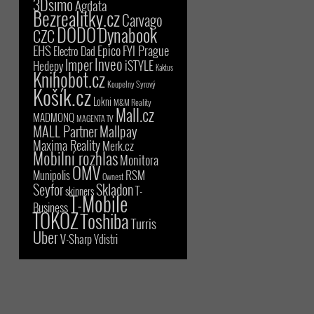
3Dsimo
Agdata
Bezrealitky.cz
Carvago
DODO
Dynabook
CZC
EHS
Epico
FYI Prague
Electro Dad
Inveo
Imper
iSTYLE
Hedepy
Kaktus
Knihobot.cz
Koupelny Syrový
Košík.cz
Lokni
M&M Reality
Mall.cz
MADMONQ
MAGENTA TV
MALL Partner
Mallpay
Maxima Reality
Merk.cz
Mobilní rozhlas
Monitora
OMV
RSM
Munipolis
Ownest
Seyfor
Skladon
T-
skinners
T-Mobile
Business
TOKOZ
Toshiba
Turris
Uber
V-Sharp
Ydistri