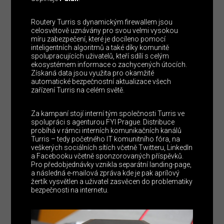
Routery Turris s dynamickým firewallem jsou
celosvětově uznávány pro svou velmi vysokou
míru zabezpečení, které je docíleno pomocí
inteligentních algoritmů a také díky komunitě
spolupracujících uživatelů, kteří sdílí s celým
ekosystémem informace o zachycených útocích.
Získaná data jsou využita pro okamžité
automatické bezpečnostní aktualizace všech
zařízení Turris na celém světě.
Za kampaní stojí interní tým společnosti Turris ve
spolupráci s agenturou FYI Prague. Distribuce
probíhá v rámci interních komunikačních kanálů
Turris – tedy početného IT komunitního fóra, na
veškerých sociálních sítích včetně Twitteru, LinkedIn
a Facebooku včetně sponzorovaných příspěvků.
Pro předobjednávky vznikla separátní landing-page,
a následná e-mailová zpráva kde je pak aprílový
žertík vysvětlen a uživatel zasvěcen do problematiky
bezpečnosti na internetu.