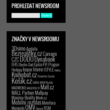
PROHLEDAT NEWSROOM
ZNAČKY V NEWSROOMU
3Dsimo
Agdata
Bezrealitky.cz
Carvago
DODO
Dynabook
CZC
EHS
Epico
FYI Prague
Electro Dad
Inveo
Imper
iSTYLE
Hedepy
Kaktus
Knihobot.cz
Koupelny Syrový
Košík.cz
Lokni
M&M Reality
Mall.cz
MADMONQ
MAGENTA TV
MALL Partner
Mallpay
Maxima Reality
Merk.cz
Mobilní rozhlas
Monitora
OMV
RSM
Munipolis
Ownest