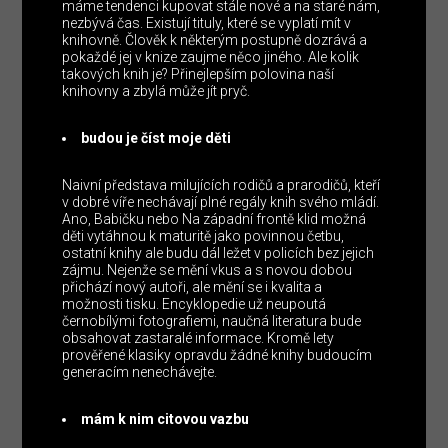
máme tendenci kupovat stále nové a na staré nám,
nezbývá čas. Existují tituly, které se vyplatí mít v
knihovně. Člověk k některým postupně dozrává a
pokaždé jej v knize zaujme něco jiného. Ale kolik
takových knih je? Přinejlepším polovina naší
knihovny a zbylá může jít pryč.
budou je číst moje děti
Naivní představa milujících rodičů a prarodičů, kteří
v dobré víře nechávají plné regály knih svého mládí.
Ano, Babičku nebo Na západní frontě klid možná
děti vytáhnou k maturitě jako povinnou četbu,
ostatní knihy ale budu dál ležet v policích bez jejich
zájmu. Nejenže se mění vkus a s novou dobou
přichází nový autoři, ale mění se i kvalita a
možnosti tisku. Encyklopedie už neupoutá
černobílými fotografiemi, naučná literatura bude
obsahovat zastaralé informace. Kromě lety
prověřené klasiky opravdu žádné knihy budoucím
generacím nenechávejte.
mám k nim citovou vazbu