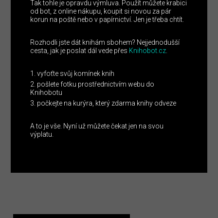
Tak tohle je opravdu výmluva. Použít můžete krabici
od bot, z online nákupu, koupit si novou za pár
korun na poště nebo v papírnictví. Jen je třeba chtít.
Rozhodli jste dát knihám sbohem? Nejjednodušší
cesta, jak je poslat dál vede přes
Knihobot.cz
.
vyfoťte svůj komínek knih
pošlete fotku prostřednictvím webu do
Knihobotu
počkejte na kurýra, který zdarma knihy odveze
A to je vše. Nyní už můžete čekat jen na svou
výplatu.