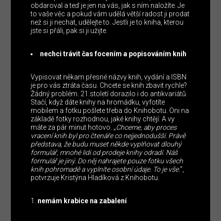
obdaroval a teď je jen na vás, jak s ním naložíte. Je
to vaše věc a pokud vám udělá větší radost ji prodat
než si ji nechat, udělejte to. Jestli je to kniha, kterou
jste si přáli, pak si ji užijte.
nechci trávit čas focením a popisováním knih
Vypisovat někam přesné názvy knih, vydání a ISBN
je pro vás ztráta času. Chcete se knih zbavit rychle?
Žádný problém. 21.století dorazilo i do antikvariátů.
Stačí, když dáte knihy na hromádku, vyfotíte
mobilem a fotku pošlete třeba do Knihobotu. Oni na
základě fotky rozhodnou, jaké knihy chtějí. A vy
máte za pár minut hotovo. „
Chceme, aby proces
vracení knih byl pro čtenáře co nejjednodušší. Právě
představa, že budu muset někde vyplňovat dlouhý
formulář, mnohé lidi od prodeje knihy odradí. Náš
formulář je jiný. Do něj nahrajete pouze fotku všech
knih pohromadě a vyplníte osobní údaje. To je vše.
”,
potvrzuje Kristýna Hladíková z Knihobotu.
nemám krabice na zabalení