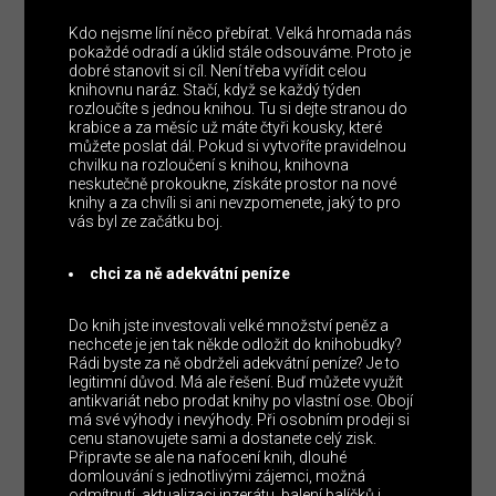
Kdo nejsme líní něco přebírat. Velká hromada nás
pokaždé odradí a úklid stále odsouváme. Proto je
dobré stanovit si cíl. Není třeba vyřídit celou
knihovnu naráz. Stačí, když se každý týden
rozloučíte s jednou knihou. Tu si dejte stranou do
krabice a za měsíc už máte čtyři kousky, které
můžete poslat dál. Pokud si vytvoříte pravidelnou
chvilku na rozloučení s knihou, knihovna
neskutečně prokoukne, získáte prostor na nové
knihy a za chvíli si ani nevzpomenete, jaký to pro
vás byl ze začátku boj.
chci za ně adekvátní peníze
Do knih jste investovali velké množství peněz a
nechcete je jen tak někde odložit do knihobudky?
Rádi byste za ně obdrželi adekvátní peníze? Je to
legitimní důvod. Má ale řešení. Buď můžete využít
antikvariát nebo prodat knihy po vlastní ose. Obojí
má své výhody i nevýhody. Při osobním prodeji si
cenu stanovujete sami a dostanete celý zisk.
Připravte se ale na nafocení knih, dlouhé
domlouvání s jednotlivými zájemci, možná
odmítnutí, aktualizaci inzerátu, balení balíčků i