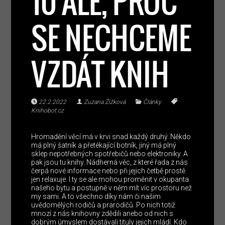
10 ALE, PROČ
SE NECHCEME
VZDÁT KNIH
22.2.2022
Zuzana Žižková
Články
Knihobot.cz
Hromadění věcí má v krvi snad každý druhý. Někdo
má plný šatník a přetékající botník, jiný má plný
sklep nepotřebných spotřebičů nebo elektroniky. A
pak jsou tu knihy. Nádherná věc, z které řada z nás
čerpá nové informace nebo při jejich četbě prostě
jen relaxuje. I ty se ale mohou proměnit v okupanta
našeho bytu a postupně v něm mít víc prostoru než
my sami. A to všechno díky nám či našim
uvědomělých rodičů a prarodičů. Po nich totiž
mnozí z nás knihovny zdědili anebo od nich s
dobrým úmyslem dostávali tituly jejich mládí. Kdo