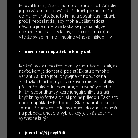
Milovat knihy ještě neznamená je hromadit. Ačkoliv
je pro vás kniha posvátný předmět, pokud ji máte
doma jen proto, že je to kniha a obsah vás nebaví,
proč ji neposlat dál, aby mohla udělat radost
někomu jinému. Pravá láska se pozná tak, že
dokážete nechat jít ty knihy, na které nemáte čas a
víte, že by se jim mohl naplno věnovat někdo jiný.
nevím kam nepotřebné knihy dát
Možná byste nepotřebné knihy rádi někomu dali, ale
nevíte, kam je donést či poslat? Existuje mnoho
variant. Ať už to jsou obyčejné knihobudky na
zastávkách nebo jiných veřejných místech, stolky
před městskými knihovnami, antikvariáty anebo
knižní secondhandy, které fungují online a stačí
když knihy vyfotíte a oni si pro ně přijedou. Takhle to
chodí například v Knihobotu. Stačí nahrát fotku do
formuláře na webu a knihy donést do Zásilkovny či
na pobočku anebo si vybrat, kdy je u vás zdarma
vyzvedne kurýr.
jsem líná/ý je vytřídit