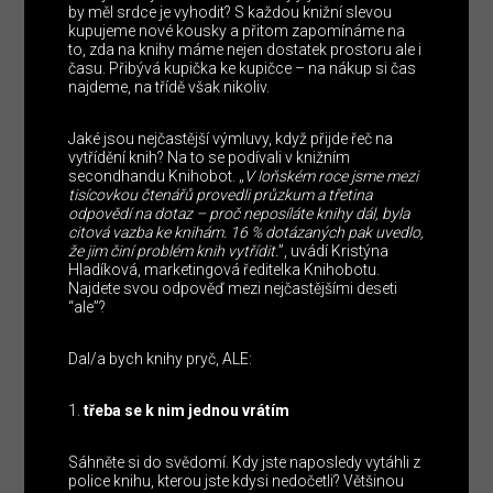
by měl srdce je vyhodit? S každou knižní slevou
kupujeme nové kousky a přitom zapomínáme na
to, zda na knihy máme nejen dostatek prostoru ale i
času. Přibývá kupička ke kupičce – na nákup si čas
najdeme, na třídě však nikoliv.
Jaké jsou nejčastější výmluvy, když přijde řeč na
vytřídění knih? Na to se podívali v knižním
secondhandu Knihobot. „
V loňském roce jsme mezi
tisícovkou čtenářů provedli průzkum a třetina
odpovědí na dotaz – proč neposíláte knihy dál, byla
citová vazba ke knihám. 16 % dotázaných pak uvedlo,
že jim činí problém knih vytřídit.
”, uvádí Kristýna
Hladíková, marketingová ředitelka Knihobotu.
Najdete svou odpověď mezi nejčastějšími deseti
“ale”?
Dal/a bych knihy pryč, ALE:
třeba se k nim jednou vrátím
Sáhněte si do svědomí. Kdy jste naposledy vytáhli z
police knihu, kterou jste kdysi nedočetli? Většinou