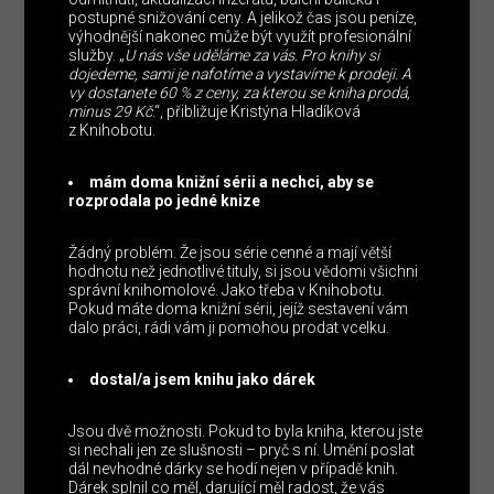
postupné snižování ceny. A jelikož čas jsou peníze,
výhodnější nakonec může být využít profesionální
služby. „
U nás vše uděláme za vás. Pro knihy si
dojedeme, sami je nafotíme a vystavíme k prodeji. A
vy dostanete 60 % z ceny, za kterou se kniha prodá,
minus 29 Kč
.“, přibližuje Kristýna Hladíková
z Knihobotu.
mám doma knižní sérii a nechci, aby se
rozprodala po jedné knize
Žádný problém. Že jsou série cenné a mají větší
hodnotu než jednotlivé tituly, si jsou vědomi všichni
správní knihomolové. Jako třeba v Knihobotu.
Pokud máte doma knižní sérii, jejíž sestavení vám
dalo práci, rádi vám ji pomohou prodat vcelku.
dostal/a jsem knihu jako dárek
Jsou dvě možnosti. Pokud to byla kniha, kterou jste
si nechali jen ze slušnosti – pryč s ní. Umění poslat
dál nevhodné dárky se hodí nejen v případě knih.
Dárek splnil co měl, darující měl radost, že vás